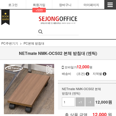
로그인
회원가입
장바구니
마이페이지
+500
BOOK
MARK
PC주변기기
PC본체 받침대
NETmate NMK-OCS02 본체 받침대 (엔틱)
12,000
모바일가
원
배송비
(조건)
지역별
NETmate NMK-OCS02 본체
받침대 (엔틱)
12,000
원
+1
-1
12,000
원
총 상품 금액